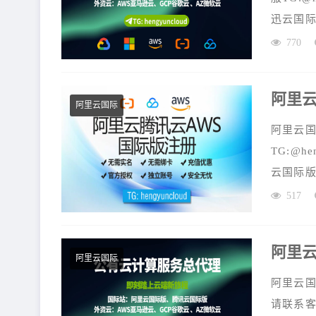
迅云国际
770
阿里云
阿里云国际
阿里云国
TG:@
云国际版
517
阿里云国际
阿里云
请联系客服