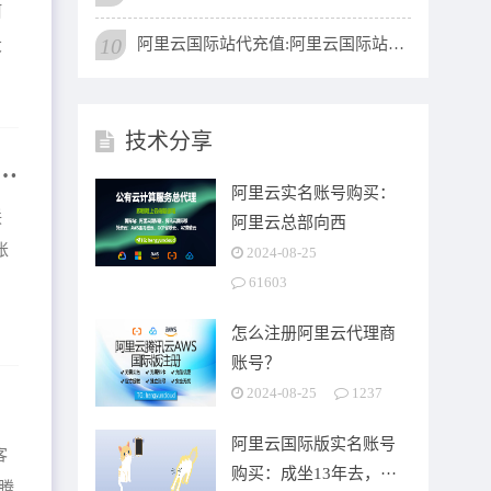
阿
10
阿里云国际站代充值:阿里云国际站怎么免绑···
大
技术分享
号代充值：外媒：阿里云将有实力超越亚马逊
阿里云实名账号购买：
联
阿里云总部向西
账
2024-08-25
61603
怎么注册阿里云代理商
账号？
2024-08-25
1237
气
阿里云国际版实名账号
客
购买：成坐13年去，···
 腾