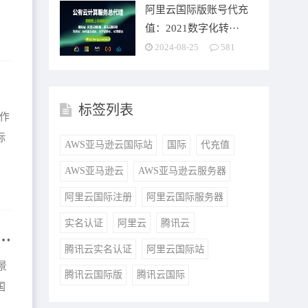
阿里云国际版账号代充
值：2021数字化转···
2024-08-25
581
标签列表
作
际
AWS亚马逊云国际站
国际
代充值
AWS亚马逊云
AWS亚马逊云服务器
阿里云国际注册
阿里云国际服务器
实名认证
阿里云
腾讯云
云服务器：阿里云国际版云服务器ecs的应用场景有哪些？
腾讯云实名认证
阿里云国际站
景
腾讯云国际版
腾讯云国际
国