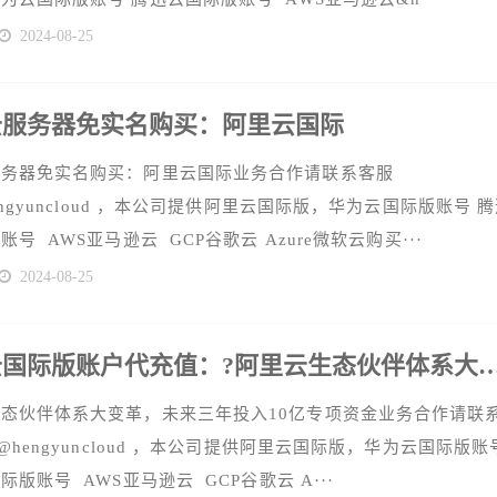
2024-08-25
云服务器免实名购买：阿里云国际
服务器免实名购买：阿里云国际业务合作请联系客服
hengyuncloud ，本公司提供阿里云国际版，华为云国际版账号 
号 AWS亚马逊云 GCP谷歌云 Azure微软云购买···
2024-08-25
阿里云国际版账户代充值：?阿里云生态伙伴体系大变革，未来三
态伙伴体系大变革，未来三年投入10亿专项资金业务合作请联
:@hengyuncloud ，本公司提供阿里云国际版，华为云国际版账
际版账号 AWS亚马逊云 GCP谷歌云 A···