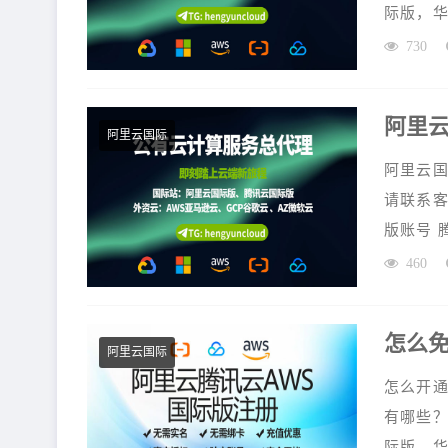
际版，华
730
阿里
阿里云国际
阿里云国
请联系客
版账号 
460
阿里云国际
怎么开通
有哪些？
际版，华