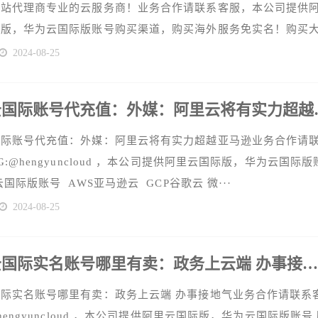
际站代理商专业的云服务商！业务合作请联系客服，本公司提供
际版，华为云国际版账号购买渠道，购买海外服务免实名！购买
务可提···
2024-08-25
阿里云国际账
国际账号代充值：外媒：阿里云将有实力超越亚马逊业务合作请
G:@hengyuncloud ，本公司提供阿里云国际版，华为云国际版
云国际版账号 AWS亚马逊云 GCP谷歌云 微···
2024-08-25
阿里云国际实名账号哪里有卖：政务上云端 办事接地
际实名账号哪里有卖：政务上云端 办事接地气业务合作请联系
@hengyuncloud ，本公司提供阿里云国际版，华为云国际版账号