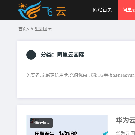
网站首页
阿里
首页
>
阿里云国际
分类：
阿里云国际
免实名,免绑定信用卡,充值优惠 联系TG电报:@hengyunc
阿里云国际
华为云国