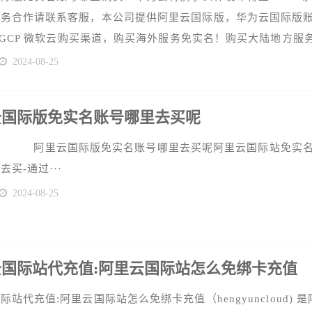
业务合作请联系客服，本公司提供阿里云国际版，华为云国际版
S GCP 微软云购买渠道，购买海外服务免实名！购买大陆地方服
名。提供···
2024-08-25
云国际版免实名账号哪里去买呢
国际版免实名账号哪里去买呢阿里云国际站免实
去买-通过···
2024-08-25
云国际站代充值:阿里云国际站怎么免绑卡充值
际站代充值:阿里云国际站怎么免绑卡充值（hengyuncloud) 是