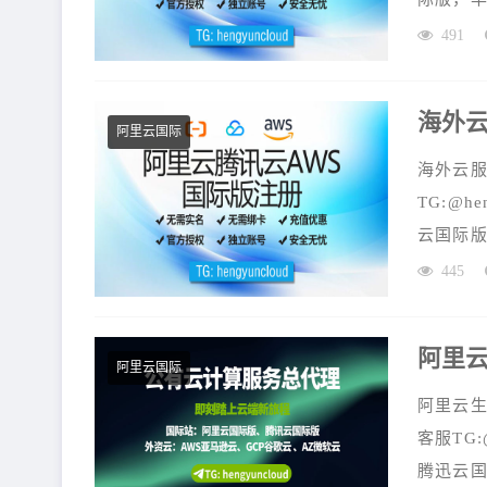
491
海外
阿里云国际
海外云
TG:@
云国际版账
445
阿里云国际
阿里云生
客服TG
腾迅云国