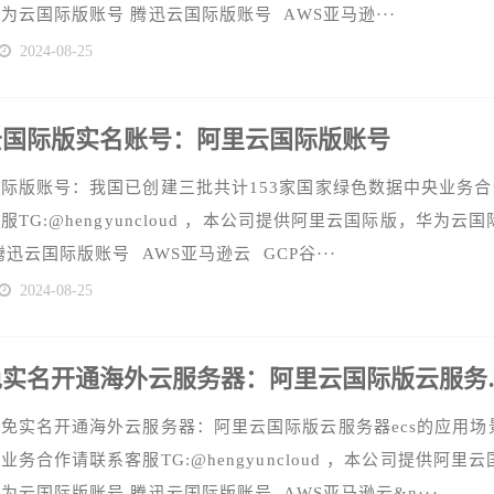
为云国际版账号 腾迅云国际版账号 AWS亚马逊···
2024-08-25
云国际版实名账号：阿里云国际版账号
际版账号：我国已创建三批共计153家国家绿色数据中央业务合
服TG:@hengyuncloud ，本公司提供阿里云国际版，华为云国
腾迅云国际版账号 AWS亚马逊云 GCP谷···
2024-08-25
怎么免实名开通海外
免实名开通海外云服务器：阿里云国际版云服务器ecs的应用场
业务合作请联系客服TG:@hengyuncloud ，本公司提供阿里云
为云国际版账号 腾迅云国际版账号 AWS亚马逊云&n···