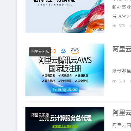
新办事
号 AW
可提供实
675
阿里
阿里云国际
阿里云
账号哪里
618
阿里
阿里云国际
阿里云国