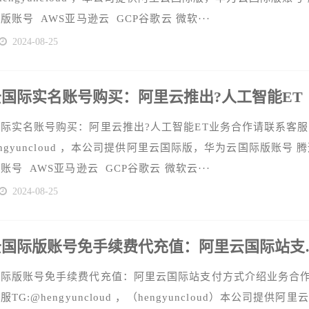
版账号 AWS亚马逊云 GCP谷歌云 微软···
2024-08-25
国际实名账号购买：阿里云推出?人工智能ET
际实名账号购买：阿里云推出?人工智能ET业务合作请联系客服
hengyuncloud ，本公司提供阿里云国际版，华为云国际版账号 
账号 AWS亚马逊云 GCP谷歌云 微软云···
2024-08-25
阿里云国际版账
国际版账号免手续费代充值：阿里云国际站支付方式介绍业务合
TG:@hengyuncloud ，（hengyuncloud）本公司提供阿里