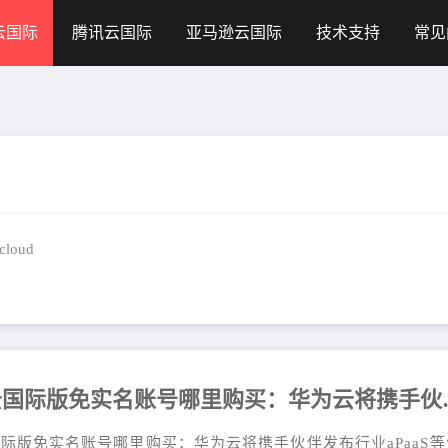
云国际
腾讯云国际
亚马逊云国际
技术支持
常见
loud
华为云国际版免实名
际版免实名账号哪里购买：华为云将携手伙伴发布行业aPaaS等