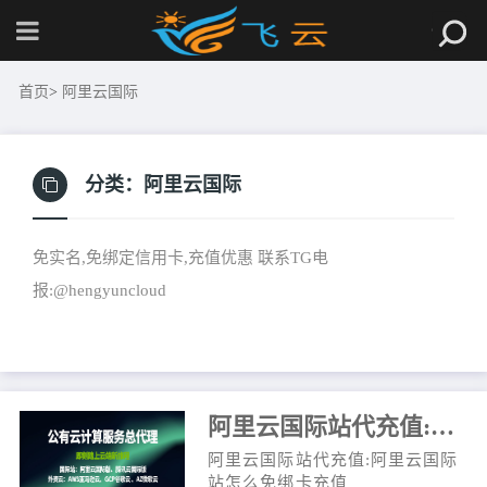
首页
>
阿里云国际
分类：
阿里云国际
免实名,免绑定信用卡,充值优惠 联系TG电
报:@hengyuncloud
阿里云国际站代充值:阿里云国际站怎么免绑卡充值
阿里云国际站代充值:阿里云国际
站怎么免绑卡充值