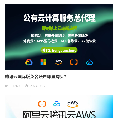
腾讯云国际版免名账户哪里购买？
61260
2024-08-25