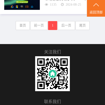
售阿里云国际版，华为云国际版
1135
2024-08-25
账号 腾迅云国际版账户 AWS亚
返回顶部
马逊云 GCP谷歌云 Azure···
首页
前一页
1
后一页
尾页
关注我们
联系我们