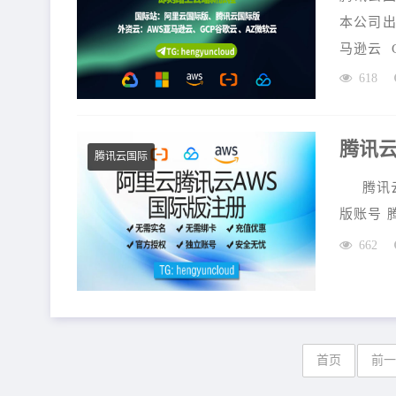
本公司出
马逊云 G
618
腾讯
腾讯云国际
腾讯云
版账号 腾
662
首页
前