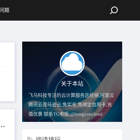
问题
关于本站
飞马科技专注的云计算服务总经销,阿里云
腾讯云亚马逊云,免实名,免绑定信用卡,充
值优惠 联系TG电报:@hengyuncloud
账号：腾讯云连续四年排名中国音视频解决市场第一
一