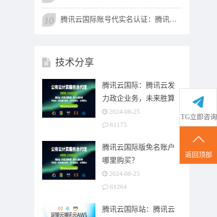
10
腾讯云国际账号代实名认证：腾讯宣布自研业···
技术分享
腾讯云国际：腾讯云发
力政企业务，未来胜算
···
2024-08-25
TG立即咨询
61175
腾讯云国际版免名账户
返回顶部
哪里购买？
2024-08-25
61264
腾讯云国际站：腾讯云