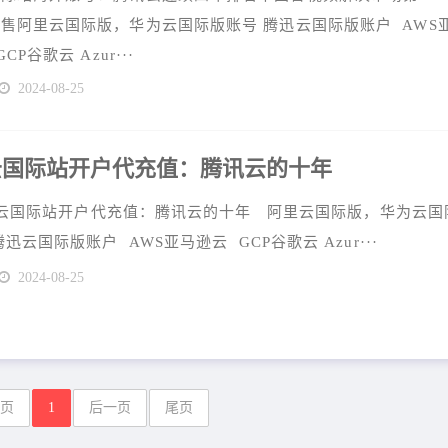
售阿里云国际版，华为云国际版账号 腾迅云国际版账户 AWS
CP谷歌云 Azur···
2024-08-25
云国际站开户代充值：腾讯云的十年
国际站开户代充值：腾讯云的十年 阿里云国际版，华为云国
迅云国际版账户 AWS亚马逊云 GCP谷歌云 Azur···
2024-08-25
一页
1
后一页
尾页