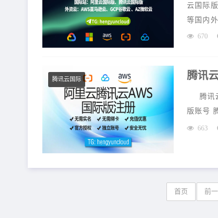
云国际版
等国内外·
670
腾讯
腾讯云国际
腾讯云
版账号 腾
663
首页
前