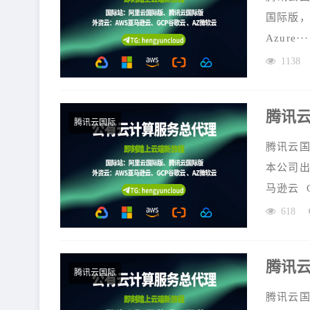
国际版，
Azure···
1138
腾讯云国际
腾讯云
本公司出
马逊云 G
618
腾讯
腾讯云国际
腾讯云