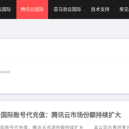
云国际
腾讯云国际
亚马逊云国际
技术支持
常见
loud
云国际账号代充值：腾讯云市场份额持续扩大
国际账号代充值：腾讯云市场份额持续扩大 本公司出售阿里