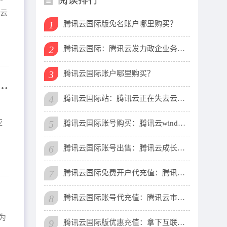
阅读排行
歌云
1
腾讯云国际版免名账户哪里购买？
2
腾讯云国际：腾讯云发力政企业务，未来胜算···
3
腾讯云国际账户哪里购买？
账号：腾讯云连续四年排名中国音视频解决市场第一
4
腾讯云国际站：腾讯云正在失去云服务市场的···
一
亚
5
腾讯云国际账号购买：腾讯云windows···
6
腾讯云国际账号出售：腾讯云成长之路多艰难
7
腾讯云国际免费开户代充值：腾讯云Linu···
8
腾讯云国际账号代充值：腾讯云市场份额持续···
为
9
腾讯云国际版优惠充值：拿下互联网行业领先···