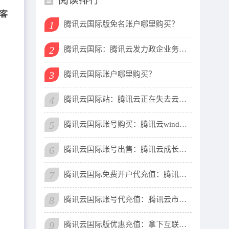
阅读排行
客
1
腾讯云国际版免名账户哪里购买？
2
腾讯云国际：腾讯云发力政企业务，未来胜算···
3
腾讯云国际账户哪里购买？
4
腾讯云国际站：腾讯云正在失去云服务市场的···
5
腾讯云国际账号购买：腾讯云windows···
6
腾讯云国际账号出售：腾讯云成长之路多艰难
7
腾讯云国际免费开户代充值：腾讯云Linu···
8
腾讯云国际账号代充值：腾讯云市场份额持续···
9
腾讯云国际版优惠充值：拿下互联网行业领先···