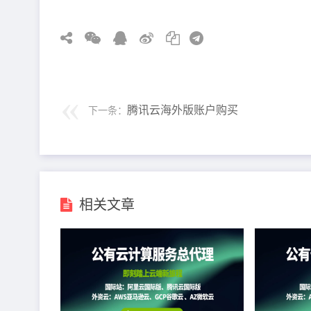
腾讯云海外版账户购买
下一条：
相关文章