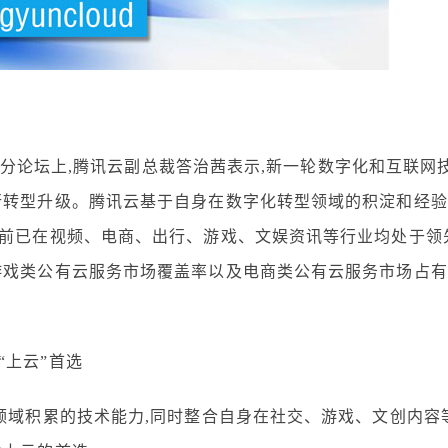
慧产业分论坛上,腾讯云副总裁答治茜表示,新一轮数字化和互联网
行转型升级。腾讯云基于自身在数字化转型领域的积淀和经验
目前已在视频、电商、出行、游戏、文娱资讯等行业均处于领
游戏类公有云服务市场覆盖率以及电商类公有云服务市场占有
“上云”首选
领域积累的技术能力,同时整合自身在社交、游戏、文创内容