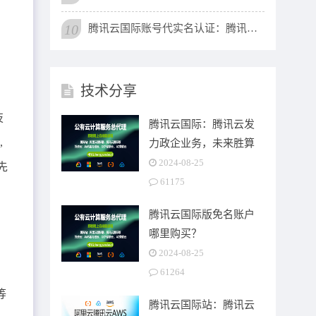
10
腾讯云国际账号代实名认证：腾讯宣布自研业···
技术分享
技
腾讯云国际：腾讯云发
,
力政企业务，未来胜算
···
2024-08-25
先
61175
腾讯云国际版免名账户
哪里购买？
2024-08-25
61264
等
腾讯云国际站：腾讯云