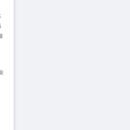
化
后
超
业