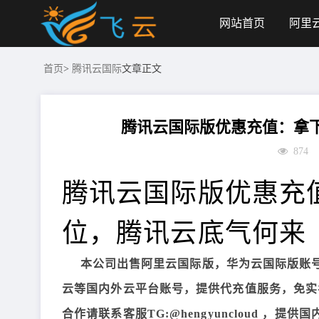
网站首页
阿里
首页
>
腾讯云国际
文章正文
腾讯云国际版优惠充值：拿
874
腾讯云国际版优惠充
位，腾讯云底气何来
本公司出售阿里云国际版，华为云国际版账号 腾
云等国内外云平台账号，提供代充值服务，免实
合作请联系客服TG:@hengyuncloud ，