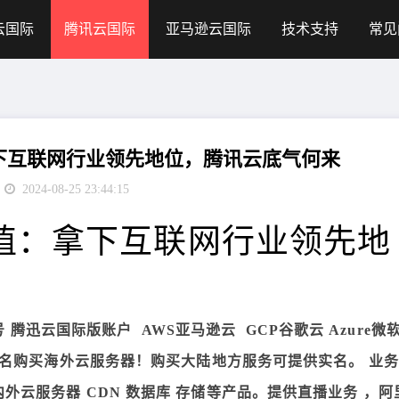
云国际
腾讯云国际
亚马逊云国际
技术支持
常见
下互联网行业领先地位，腾讯云底气何来
2024-08-25 23:44:15
值：拿下互联网行业领先地
迅云国际版账户 AWS亚马逊云 GCP谷歌云 Azure微
名购买海外云服务器！购买大陆地方服务可提供实名。 业务
提供国内外云服务器 CDN 数据库 存储等产品。提供直播业务 ，阿