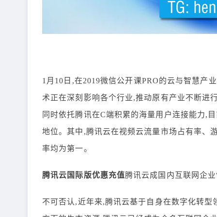
1月10日,在2019微信公开课PRO的云与智
术正在深刻影响各个行业,推动原有产业不断进
同时依托腾讯在C端积累的海量用户连接能力,
地位。其中,腾讯云在视频云流量市场占有率、
率均为第一。
腾讯云国际版优惠充值
腾讯云成国内互联网企业
不可否认,近年来,腾讯云基于自身在数字化转型